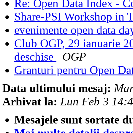
Re: Open Data Index - C
Share-PSI Workshop in 
evenimente open data da
Club OGP, 29 ianuarie 201
deschise
OGP
Granturi pentru Open D
Data ultimului mesaj:
Mar
Arhivat la:
Lun Feb 3 14:
Mesajele sunt sortate d
Mai multe detalii despre 