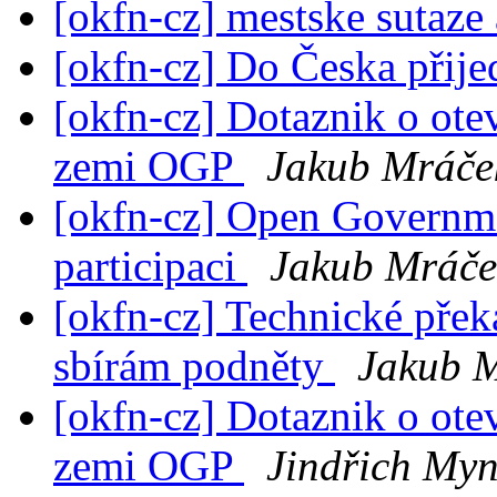
[okfn-cz] mestske sutaze 
[okfn-cz] Do Česka přij
[okfn-cz] Dotaznik o ote
zemi OGP
Jakub Mráče
[okfn-cz] Open Governme
participaci
Jakub Mráče
[okfn-cz] Technické přek
sbírám podněty
Jakub 
[okfn-cz] Dotaznik o ote
zemi OGP
Jindřich Myn