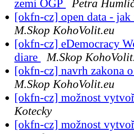
zemi OGP
Petra Humlí
[okfn-cz] open data - ja
M.Skop KohoVolit.eu
[okfn-cz] eDemocracy Wee
diare
M.Skop KohoVolit
[okfn-cz] navrh zakona o
M.Skop KohoVolit.eu
[okfn-cz] možnost vytvoř
Kotecky
[okfn-cz] možnost vytvoř