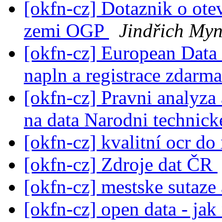
[okfn-cz] Dotaznik o ote
zemi OGP
Jindřich Myn
[okfn-cz] European Data
napln a registrace zdarm
[okfn-cz] Pravni analyza
na data Narodni technic
[okfn-cz] kvalitní ocr do
[okfn-cz] Zdroje dat ČR
[okfn-cz] mestske sutaze 
[okfn-cz] open data - ja