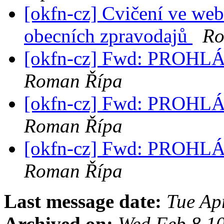
[okfn-cz] Cvičení ve web
obecních zpravodajů
Ro
[okfn-cz] Fwd: PROH
Roman Řípa
[okfn-cz] Fwd: PROH
Roman Řípa
[okfn-cz] Fwd: PROH
Roman Řípa
Last message date:
Tue Ap
Archived on:
Wed Feb 8 1