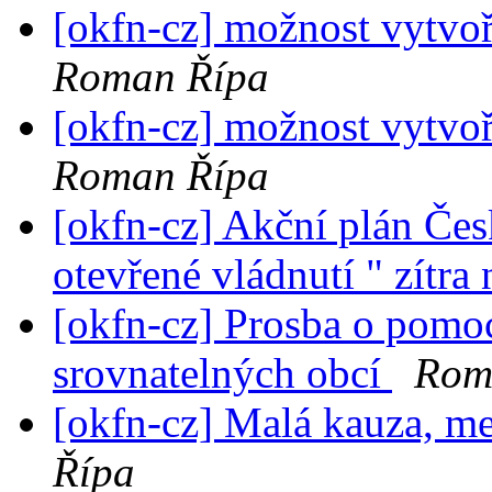
[okfn-cz] možnost vytvoř
Roman Řípa
[okfn-cz] možnost vytvoř
Roman Řípa
[okfn-cz] Akční plán Čes
otevřené vládnutí " zítra
[okfn-cz] Prosba o pomoc
srovnatelných obcí
Rom
[okfn-cz] Malá kauza, me
Řípa