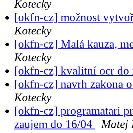
Kotecky
[okfn-cz] možnost vytvoř
Kotecky
[okfn-cz] Malá kauza, me
Kotecky
[okfn-cz] kvalitní ocr do
[okfn-cz] navrh zakona o
Kotecky
[okfn-cz] programatari pr
zaujem do 16/04
Matej 