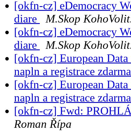
[okfn-cz] eDemocracy Wee
diare
M.Skop KohoVolit
[okfn-cz] eDemocracy Wee
diare
M.Skop KohoVolit
[okfn-cz] European Data
napln a registrace zdarm
[okfn-cz] European Data
napln a registrace zdarm
[okfn-cz] Fwd: PROH
Roman Řípa