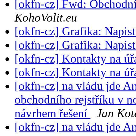
[okfn-cz] Fwd: Obchodní 
KohoVolit.eu
[okfn-cz] Grafika: Napis
[okfn-cz] Grafika: Napis
[okfn-cz] Kontakty na ú
[okfn-cz] Kontakty na ú
[okfn-cz] na vládu jde A
obchodního rejstříku v n
návrhem řešení
Jan Kot
[okfn-cz] na vládu jde A