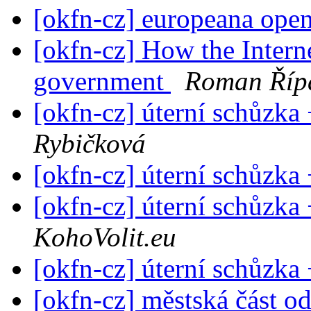
[okfn-cz] europeana ope
[okfn-cz] How the Interne
government
Roman Říp
[okfn-cz] úterní schůzka
Rybičková
[okfn-cz] úterní schůzka
[okfn-cz] úterní schůzka
KohoVolit.eu
[okfn-cz] úterní schůzka
[okfn-cz] městská část o