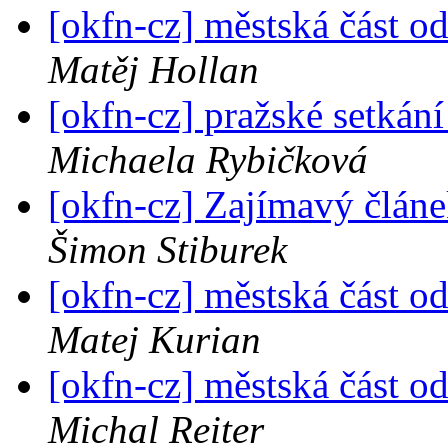
[okfn-cz] městská část o
Matěj Hollan
[okfn-cz] pražské setkán
Michaela Rybičková
[okfn-cz] Zajímavý člán
Šimon Stiburek
[okfn-cz] městská část o
Matej Kurian
[okfn-cz] městská část o
Michal Reiter