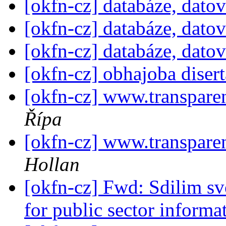
[okfn-cz] databáze, dato
[okfn-cz] databáze, dato
[okfn-cz] databáze, dato
[okfn-cz] obhajoba diser
[okfn-cz] www.transpare
Řípa
[okfn-cz] www.transpare
Hollan
[okfn-cz] Fwd: Sdilim s
for public sector informa