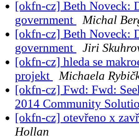
[okfn-cz] Beth Noveck: 
government
Michal Ber
[okfn-cz] Beth Noveck: 
government
Jiri Skuhro
[okfn-cz] hleda se makr
projekt
Michaela Rybič
[okfn-cz] Fwd: Fwd: Seek
2014 Community Soluti
[okfn-cz] otevřeno x zav
Hollan