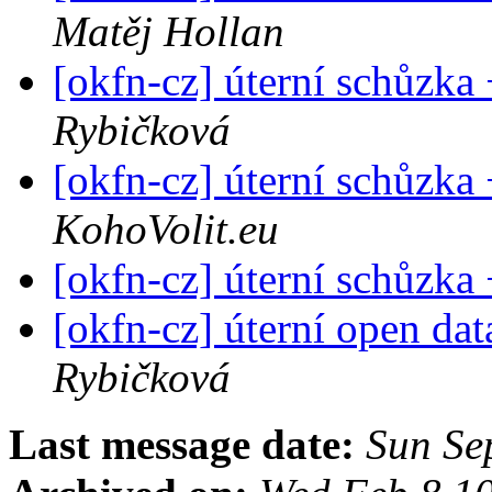
Matěj Hollan
[okfn-cz] úterní schůzka
Rybičková
[okfn-cz] úterní schůzka
KohoVolit.eu
[okfn-cz] úterní schůzka
[okfn-cz] úterní open da
Rybičková
Last message date:
Sun Se