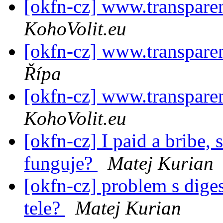
[okfn-cz] www.transpare
KohoVolit.eu
[okfn-cz] www.transpare
Řípa
[okfn-cz] www.transpare
KohoVolit.eu
[okfn-cz] I paid a bribe, 
funguje?
Matej Kurian
[okfn-cz] problem s diges
tele?
Matej Kurian