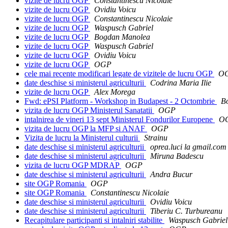
vizite de lucru OGP
Constantinescu Nicolaie
vizite de lucru OGP
Ovidiu Voicu
vizite de lucru OGP
Constantinescu Nicolaie
vizite de lucru OGP
Waspusch Gabriel
vizite de lucru OGP
Bogdan Manolea
vizite de lucru OGP
Waspusch Gabriel
vizite de lucru OGP
Ovidiu Voicu
vizite de lucru OGP
OGP
cele mai recente modificari legate de vizitele de lucru OGP
O
date deschise si ministerul agriculturii
Codrina Maria Ilie
vizite de lucru OGP
Alex Morega
Fwd: ePSI Platform - Workshop in Budapest - 2 Octombrie
B
vizita de lucru OGP Ministerul Sanatatii
OGP
intalnirea de vineri 13 sept Ministerul Fondurilor Europene
O
vizita de lucru OGP la MFP si ANAF
OGP
Vizita de lucru la Ministerul culturii
Strainu
date deschise si ministerul agriculturii
oprea.luci la gmail.com
date deschise si ministerul agriculturii
Miruna Badescu
vizita de lucru OGP MDRAP
OGP
date deschise si ministerul agriculturii
Andra Bucur
site OGP Romania
OGP
site OGP Romania
Constantinescu Nicolaie
date deschise si ministerul agriculturii
Ovidiu Voicu
date deschise si ministerul agriculturii
Tiberiu C. Turbureanu
Recapitulare participanti si intalniri stabilite
Waspusch Gabriel