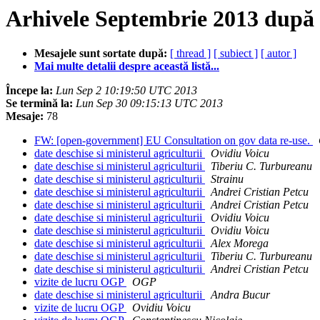
Arhivele Septembrie 2013 după
Mesajele sunt sortate după:
[ thread ]
[ subiect ]
[ autor ]
Mai multe detalii despre această listă...
Începe la:
Lun Sep 2 10:19:50 UTC 2013
Se termină la:
Lun Sep 30 09:15:13 UTC 2013
Mesaje:
78
FW: [open-government] EU Consultation on gov data re-use.
date deschise si ministerul agriculturii
Ovidiu Voicu
date deschise si ministerul agriculturii
Tiberiu C. Turbureanu
date deschise si ministerul agriculturii
Strainu
date deschise si ministerul agriculturii
Andrei Cristian Petcu
date deschise si ministerul agriculturii
Andrei Cristian Petcu
date deschise si ministerul agriculturii
Ovidiu Voicu
date deschise si ministerul agriculturii
Ovidiu Voicu
date deschise si ministerul agriculturii
Alex Morega
date deschise si ministerul agriculturii
Tiberiu C. Turbureanu
date deschise si ministerul agriculturii
Andrei Cristian Petcu
vizite de lucru OGP
OGP
date deschise si ministerul agriculturii
Andra Bucur
vizite de lucru OGP
Ovidiu Voicu