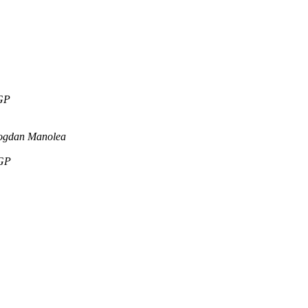
GP
ogdan Manolea
GP