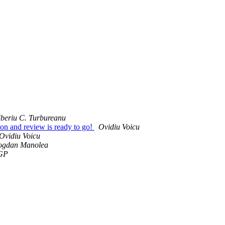
iberiu C. Turbureanu
n and review is ready to go!
Ovidiu Voicu
Ovidiu Voicu
ogdan Manolea
GP