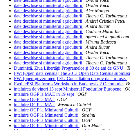
date deschise si ministerul agriculturii
Ovidiu Voicu
date deschise si ministerul agriculturii
Ovidiu Voicu
date deschise si ministerul agriculturii
Alex Morega
date deschise si ministerul agriculturii
Tiberiu C. Turbureanu
date deschise si ministerul agriculturii
Andrei Cristian Petcu
date deschise si ministerul agriculturii
Andra Bucur
date deschise si ministerul agriculturii
Codrina Maria Ilie
date deschise si ministerul agriculturii
oprea.luci la gmail.com
date deschise si ministerul agriculturii
Miruna Badescu
date deschise si ministerul agriculturii
Andra Bucur
date deschise si ministerul agriculturii
Ovidiu Voicu
date deschise si ministerul agriculturii
Tiberiu C. Turbureanu
date deschise si ministerul agriculturii
Tiberiu C. Turbureanu
Duminică, Ziua Libertății Programelor și 30 de ani de GNU
T
FW: [Open-data-census] The 2013 Open Data Census submissio
FW: [open-government] EU Consultation on gov data re-use.
Fwd: ePSI Platform - Workshop in Budapest - 2 Octombrie
B
intalnirea de vineri 13 sept Ministerul Fondurilor Europene
O
intalnire OGP la MAE in 19 sept
OGP
intalnire OGP la MAI
OGP
intalnire OGP la MAI
Waspusch Gabriel
intalnire OGP la Ministerul Culturii
OGP
intalnire OGP la Ministerul Culturii
Strainu
intalnire OGP la Ministerul Culturii
OGP
intalnire OGP la Ministerul Culturii
Dan Matei