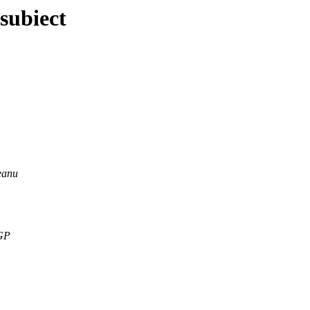
subiect
eanu
GP