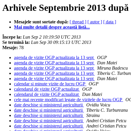
Arhivele Septembrie 2013 după 
Mesajele sunt sortate după:
[ thread ]
[ autor ]
[ data ]
Mai multe detalii despre această listă...
Începe la:
Lun Sep 2 10:19:50 UTC 2013
Se termină la:
Lun Sep 30 09:15:13 UTC 2013
Mesaje:
78
agenda de vizite OGP actualizata la 13 sept
OGP
agenda de vizite OGP actualizata la 13 sept
Dan Matei
agenda de vizite OGP actualizata la 13 sept
Miruna Badescu
agenda de vizite OGP actualizata la 13 sept
Tiberiu C. Turbur
agenda de vizite OGP actualizata la 13 sept
Dan Matei
calendar si minute vizite de lucru OGP
OGP
calendarul de vizite OGP actualizat
OGP
calendarul de vizite OGP actualizat
Dan Matei
cele mai recente modificari legate de vizitele de lucru OGP
O
date deschise si ministerul agriculturii
Ovidiu Voicu
date deschise si ministerul agriculturii
Tiberiu C. Turbureanu
date deschise si ministerul agriculturii
Strainu
date deschise si ministerul agriculturii
Andrei Cristian Petcu
date deschise si ministerul agriculturii
Andrei Cristian Petcu