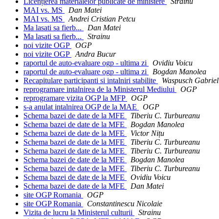
Licențierea materialelor publicate de ministere
Strainu
MAI vs. MS
Dan Matei
MAI vs. MS
Andrei Cristian Petcu
Ma lasati sa fierb...
Dan Matei
Ma lasati sa fierb...
Strainu
noi vizite OGP
OGP
noi vizite OGP
Andra Bucur
raportul de auto-evaluare ogp - ultima zi
Ovidiu Voicu
raportul de auto-evaluare ogp - ultima zi
Bogdan Manolea
Recapitulare participanti si intalniri stabilite
Waspusch Gabriel
reprogramare intalnirea de la Ministerul Mediului
OGP
reprogramare vizita OGP la MFP
OGP
s-a anulat intalnirea OGP de la MAE
OGP
Schema bazei de date de la MFE
Tiberiu C. Turbureanu
Schema bazei de date de la MFE
Bogdan Manolea
Schema bazei de date de la MFE
Victor Nițu
Schema bazei de date de la MFE
Tiberiu C. Turbureanu
Schema bazei de date de la MFE
Tiberiu C. Turbureanu
Schema bazei de date de la MFE
Bogdan Manolea
Schema bazei de date de la MFE
Tiberiu C. Turbureanu
Schema bazei de date de la MFE
Ovidiu Voicu
Schema bazei de date de la MFE
Dan Matei
site OGP Romania
OGP
site OGP Romania
Constantinescu Nicolaie
Vizita de lucru la Ministerul culturii
Strainu