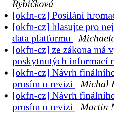
Rybičková
[okfn-cz] Posílání hrom
[okfn-cz] hlasujte pro ne
data platformu
Michael
[okfn-cz] ze zákona má 
poskytnutých informací
[okfn-cz] Návrh finálníh
prosím o revizi
Michal 
[okfn-cz] Návrh finálníh
prosím o revizi
Martin 