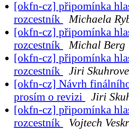
[okfn-cz] připomínka hla
rozcestník
Michaela Ry
[okfn-cz] připomínka hla
rozcestník
Michal Berg
[okfn-cz] připomínka hla
rozcestník
Jiri Skuhrov
[okfn-cz] Návrh finálníh
prosím o revizi
Jiri Sku
[okfn-cz] připomínka hla
rozcestník
Vojtech Vesk