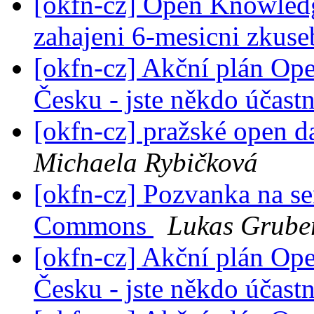
[okfn-cz] Open Knowledg
zahajeni 6-mesicni zkus
[okfn-cz] Akční plán Op
Česku - jste někdo účast
[okfn-cz] pražské open da
Michaela Rybičková
[okfn-cz] Pozvanka na se
Commons
Lukas Grube
[okfn-cz] Akční plán Op
Česku - jste někdo účast