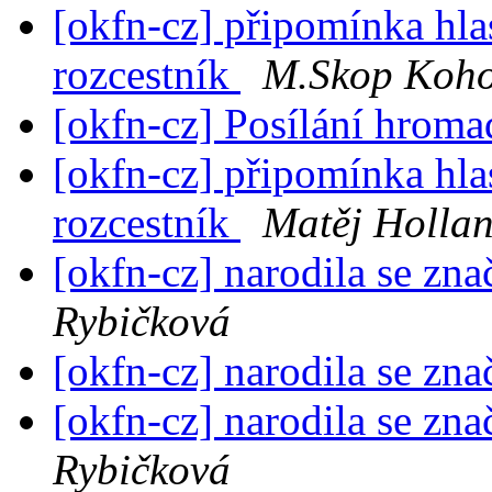
[okfn-cz] připomínka hla
rozcestník
M.Skop Koho
[okfn-cz] Posílání hrom
[okfn-cz] připomínka hla
rozcestník
Matěj Holla
[okfn-cz] narodila se zn
Rybičková
[okfn-cz] narodila se zn
[okfn-cz] narodila se zn
Rybičková