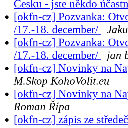
Česku - jste někdo účast
[okfn-cz] Pozvanka: Otv
/17.-18. december/
Jaku
[okfn-cz] Pozvanka: Otv
/17.-18. december/
jan 
[okfn-cz] Novinky na Na
M.Skop KohoVolit.eu
[okfn-cz] Novinky na Na
Roman Řípa
[okfn-cz] zápis ze střede