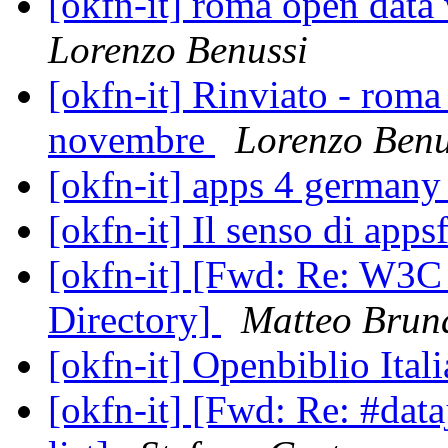
[okfn-it] roma open dat
Lorenzo Benussi
[okfn-it] Rinviato - rom
novembre
Lorenzo Benu
[okfn-it] apps 4 german
[okfn-it] Il senso di apps
[okfn-it] [Fwd: Re: W3
Directory]
Matteo Brun
[okfn-it] Openbiblio Ital
[okfn-it] [Fwd: Re: #data