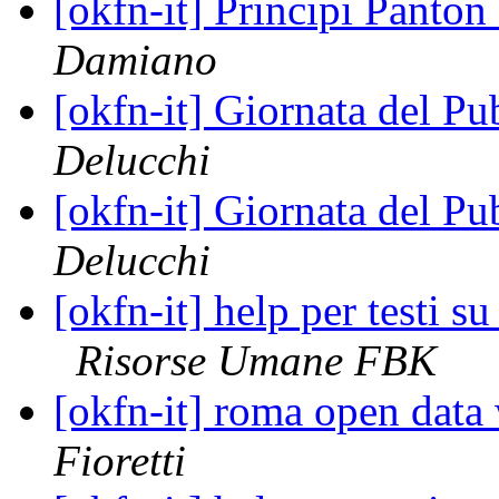
[okfn-it] Principi Panton
Damiano
[okfn-it] Giornata del 
Delucchi
[okfn-it] Giornata del 
Delucchi
[okfn-it] help per testi s
Risorse Umane FBK
[okfn-it] roma open dat
Fioretti