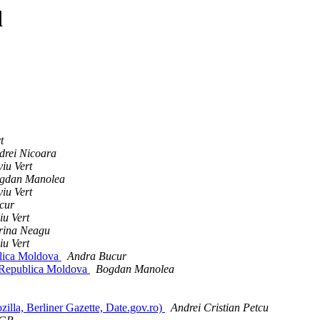
d
t
drei Nicoara
viu Vert
gdan Manolea
viu Vert
cur
viu Vert
rina Neagu
viu Vert
blica Moldova
Andra Bucur
a/Republica Moldova
Bogdan Manolea
zilla, Berliner Gazette, Date.gov.ro)
Andrei Cristian Petcu