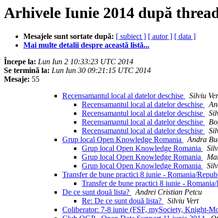
Arhivele Iunie 2014 după threa
Mesajele sunt sortate după:
[ subiect ]
[ autor ]
[ data ]
Mai multe detalii despre această listă...
Începe la:
Lun Iun 2 10:33:23 UTC 2014
Se termină la:
Lun Iun 30 09:21:15 UTC 2014
Mesaje:
55
Recensamantul local al datelor deschise
Silviu Ver
Recensamantul local al datelor deschise
An
Recensamantul local al datelor deschise
Sil
Recensamantul local al datelor deschise
Bo
Recensamantul local al datelor deschise
Sil
Grup local Open Knowledge Romania
Andra Bu
Grup local Open Knowledge Romania
Sil
Grup local Open Knowledge Romania
Ma
Grup local Open Knowledge Romania
Sil
Transfer de bune practici 8 iunie - Romania/Repu
Transfer de bune practici 8 iunie - Romani
De ce sunt două lista?
Andrei Cristian Petcu
Re: De ce sunt două lista?
Silviu Vert
Coliberator: 7-8 iunie (FSF, mySociety, Knight-Mo