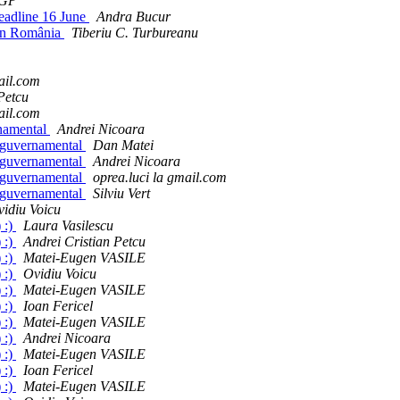
GP
eadline 16 June
Andra Bucur
i în România
Tiberiu C. Turbureanu
ail.com
Petcu
ail.com
rnamental
Andrei Nicoara
l guvernamental
Dan Matei
l guvernamental
Andrei Nicoara
l guvernamental
oprea.luci la gmail.com
l guvernamental
Silviu Vert
idiu Voicu
 :)
Laura Vasilescu
 :)
Andrei Cristian Petcu
 :)
Matei-Eugen VASILE
 :)
Ovidiu Voicu
 :)
Matei-Eugen VASILE
 :)
Ioan Fericel
 :)
Matei-Eugen VASILE
 :)
Andrei Nicoara
 :)
Matei-Eugen VASILE
 :)
Ioan Fericel
 :)
Matei-Eugen VASILE