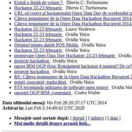
Există o limită de volum ?
Tiberiu C. Turbureanu
Hackaton 22-23 februarie
Tiberiu C. Turbureanu
URL-ul corect al hackatonului Open Data Day de weekendul t
Câteva instantanee de la Open Data Hackathon București 201
Câteva instantanee de la Open Data Hackathon București 201
Hackaton 22-23 februarie
Laura Vasilescu
Hackaton 22-23 februarie
Ovidiu Voicu
Hackaton 22-23 februarie
Ovidiu Voicu
Drepturi pentru datele POS Mediu
Ovidiu Voicu
Hackaton 22-23 februarie
Ovidiu Voicu
promovare Open Data Day Hackaton: 22-23 februarie
Ovidiu
proiecte hackathon
Ovidiu Voicu
raport IRM OGP (fost: Regulament hackaton 4 oameni? De ce
proiecte hackathon
Ovidiu Voicu
RE: Câteva instantanee de la Open Data Hackathon București
notari, executori, traducători
Ovidiu Voicu
STS recomanda utilizarea de software open source
Ovidiu Voi
raportul OGP IRM, comentarii
Codru Vrabie
Data ultimului mesaj:
Vin Feb 28 20:37:17 UTC 2014
Arhivat la:
Lun Feb 3 14:49:42 UTC 2020
Mesajele sunt sortate după:
[ thread ]
[ subiect ]
[ data ]
Mai multe detalii despre această listă...