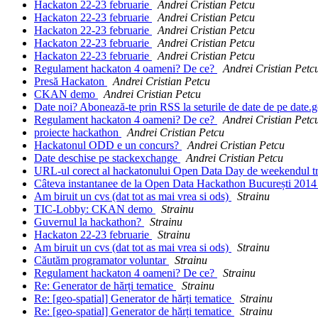
Hackaton 22-23 februarie
Andrei Cristian Petcu
Hackaton 22-23 februarie
Andrei Cristian Petcu
Hackaton 22-23 februarie
Andrei Cristian Petcu
Hackaton 22-23 februarie
Andrei Cristian Petcu
Hackaton 22-23 februarie
Andrei Cristian Petcu
Regulament hackaton 4 oameni? De ce?
Andrei Cristian Petc
Presă Hackaton
Andrei Cristian Petcu
CKAN demo
Andrei Cristian Petcu
Date noi? Abonează-te prin RSS la seturile de date de pe date.
Regulament hackaton 4 oameni? De ce?
Andrei Cristian Petc
proiecte hackathon
Andrei Cristian Petcu
Hackatonul ODD e un concurs?
Andrei Cristian Petcu
Date deschise pe stackexchange
Andrei Cristian Petcu
URL-ul corect al hackatonului Open Data Day de weekendul t
Câteva instantanee de la Open Data Hackathon București 201
Am biruit un cvs (dat tot as mai vrea si ods)
Strainu
TIC-Lobby: CKAN demo
Strainu
Guvernul la hackathon?
Strainu
Hackaton 22-23 februarie
Strainu
Am biruit un cvs (dat tot as mai vrea si ods)
Strainu
Căutăm programator voluntar
Strainu
Regulament hackaton 4 oameni? De ce?
Strainu
Re: Generator de hărți tematice
Strainu
Re: [geo-spatial] Generator de hărți tematice
Strainu
Re: [geo-spatial] Generator de hărți tematice
Strainu