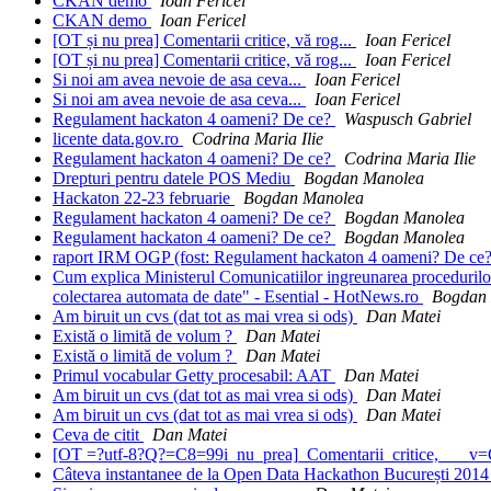
CKAN demo
Ioan Fericel
CKAN demo
Ioan Fericel
[OT și nu prea] Comentarii critice, vă rog...
Ioan Fericel
[OT și nu prea] Comentarii critice, vă rog...
Ioan Fericel
Si noi am avea nevoie de asa ceva...
Ioan Fericel
Si noi am avea nevoie de asa ceva...
Ioan Fericel
Regulament hackaton 4 oameni? De ce?
Waspusch Gabriel
licente data.gov.ro
Codrina Maria Ilie
Regulament hackaton 4 oameni? De ce?
Codrina Maria Ilie
Drepturi pentru datele POS Mediu
Bogdan Manolea
Hackaton 22-23 februarie
Bogdan Manolea
Regulament hackaton 4 oameni? De ce?
Bogdan Manolea
Regulament hackaton 4 oameni? De ce?
Bogdan Manolea
raport IRM OGP (fost: Regulament hackaton 4 oameni? De ce
Cum explica Ministerul Comunicatiilor ingreunarea procedurilor 
colectarea automata de date" - Esential - HotNews.ro
Bogdan
Am biruit un cvs (dat tot as mai vrea si ods)
Dan Matei
Există o limită de volum ?
Dan Matei
Există o limită de volum ?
Dan Matei
Primul vocabular Getty procesabil: AAT
Dan Matei
Am biruit un cvs (dat tot as mai vrea si ods)
Dan Matei
Am biruit un cvs (dat tot as mai vrea si ods)
Dan Matei
Ceva de citit
Dan Matei
[OT =?utf-8?Q?=C8=99i_nu_prea]_Comentarii_critice, ___v=
Câteva instantanee de la Open Data Hackathon București 201