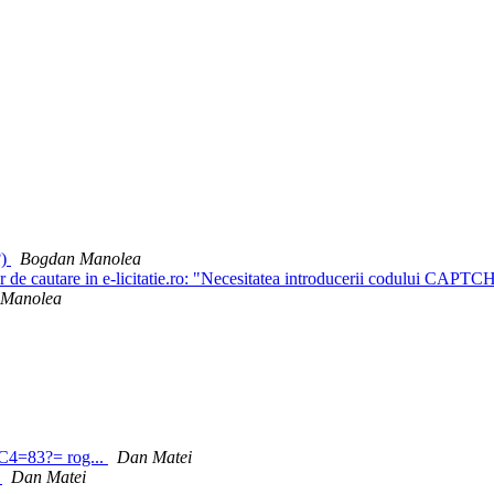
?)
Bogdan Manolea
de cautare in e-licitatie.ro: "Necesitatea introducerii codului CAPTCH
 Manolea
C4=83?= rog...
Dan Matei
4
Dan Matei