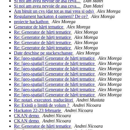
Si noi am avea nevoie de asa ceva...
Dan Matei
Si noi am avea nevoie de asa ceva...
Dan Matei
Am biruit un cvs (dat tot as mai vrea si ods)
Alex Morega
Regulament hackaton 4 oameni? De ce?
Alex Morega
proiecte hackathon
Alex Morega
Generator de hărți tematice
Alex Morega
Re: Generator de hărți tematice
Alex Morega
Re: Generator de hărți tematice
Alex Morega
Re: Generator de hărți tematice
Alex Morega
Re: Generator de hărți tematice
Alex Morega
Date deschise pe stackexchange
Alex Morega
Re: [geo-spatial] Generator de hărți tematice
Alex Morega
Re: [geo-spatial] Generator de hărți tematice
Alex Morega
Re: [geo-spatial] Generator de hărți tematice
Alex Morega
Re: [geo-spatial] Generator de hărți tematice
Alex Morega
Re: [geo-spatial] Generator de hărți tematice
Alex Morega
Re: [geo-spatial] Generator de hărți tematice
Alex Morega
Re: [geo-spatial] Generator de hărți tematice
Alex Morega
Re: [geo-spatial] Generator de hărți tematice
Alex Morega
Re: notari, executori, traducători
Andrei Mustata
Re: Există o limită de volum ?
Andrei Nicoara
Hackaton 22-23 februarie
Andrei Nicoara
CKAN demo
Andrei Nicoara
CKAN demo
Andrei Nicoara
Re: Generator de hărți tematice
Andrei Nicoara