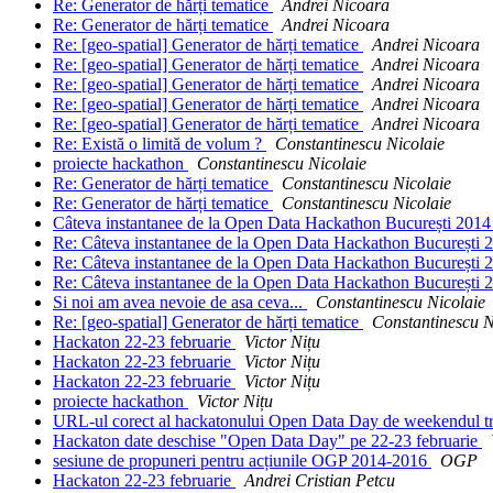
Re: Generator de hărți tematice
Andrei Nicoara
Re: Generator de hărți tematice
Andrei Nicoara
Re: [geo-spatial] Generator de hărți tematice
Andrei Nicoara
Re: [geo-spatial] Generator de hărți tematice
Andrei Nicoara
Re: [geo-spatial] Generator de hărți tematice
Andrei Nicoara
Re: [geo-spatial] Generator de hărți tematice
Andrei Nicoara
Re: [geo-spatial] Generator de hărți tematice
Andrei Nicoara
Re: Există o limită de volum ?
Constantinescu Nicolaie
proiecte hackathon
Constantinescu Nicolaie
Re: Generator de hărți tematice
Constantinescu Nicolaie
Re: Generator de hărți tematice
Constantinescu Nicolaie
Câteva instantanee de la Open Data Hackathon București 201
Re: Câteva instantanee de la Open Data Hackathon București
Re: Câteva instantanee de la Open Data Hackathon București
Re: Câteva instantanee de la Open Data Hackathon București
Si noi am avea nevoie de asa ceva...
Constantinescu Nicolaie
Re: [geo-spatial] Generator de hărți tematice
Constantinescu N
Hackaton 22-23 februarie
Victor Nițu
Hackaton 22-23 februarie
Victor Nițu
Hackaton 22-23 februarie
Victor Nițu
proiecte hackathon
Victor Nițu
URL-ul corect al hackatonului Open Data Day de weekendul t
Hackaton date deschise "Open Data Day" pe 22-23 februarie
sesiune de propuneri pentru acțiunile OGP 2014-2016
OGP
Hackaton 22-23 februarie
Andrei Cristian Petcu