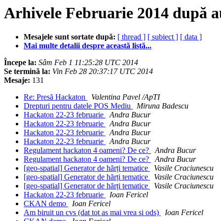
Arhivele Februarie 2014 după a
Mesajele sunt sortate după:
[ thread ]
[ subiect ]
[ data ]
Mai multe detalii despre această listă...
Începe la:
Sâm Feb 1 11:25:28 UTC 2014
Se termină la:
Vin Feb 28 20:37:17 UTC 2014
Mesaje:
131
Re: Presă Hackaton
Valentina Pavel /ApTI
Drepturi pentru datele POS Mediu
Miruna Badescu
Hackaton 22-23 februarie
Andra Bucur
Hackaton 22-23 februarie
Andra Bucur
Hackaton 22-23 februarie
Andra Bucur
Hackaton 22-23 februarie
Andra Bucur
Regulament hackaton 4 oameni? De ce?
Andra Bucur
Regulament hackaton 4 oameni? De ce?
Andra Bucur
[geo-spatial] Generator de hărți tematice
Vasile Craciunescu
[geo-spatial] Generator de hărți tematice
Vasile Craciunescu
[geo-spatial] Generator de hărți tematice
Vasile Craciunescu
Hackaton 22-23 februarie
Ioan Fericel
CKAN demo
Ioan Fericel
Am biruit un cvs (dat tot as mai vrea si ods)
Ioan Fericel