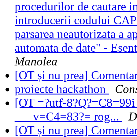
procedurilor de cautare in
introducerii codului CA
parsarea neautorizata a a
automata de date" - Esen
Manolea
[OT și nu prea] Comentari
proiecte hackathon
Cons
[OT =?utf-8?Q?=C8=99i_
___v=C4=83?= rog...
D
[OT și nu prea] Comentari