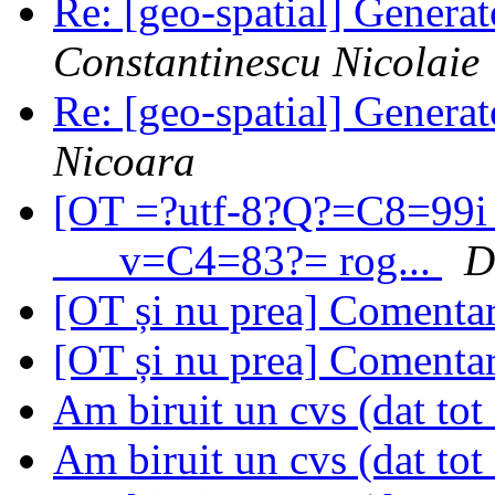
Re: [geo-spatial] Generat
Constantinescu Nicolaie
Re: [geo-spatial] Generat
Nicoara
[OT =?utf-8?Q?=C8=99i_
___v=C4=83?= rog...
D
[OT și nu prea] Comentari
[OT și nu prea] Comentari
Am biruit un cvs (dat tot
Am biruit un cvs (dat tot