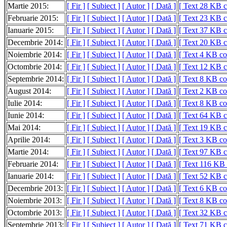
Martie 2015:
[ Fir ]
[ Subiect ]
[ Autor ]
[ Dată ]
[ Text 28 KB 
Februarie 2015:
[ Fir ]
[ Subiect ]
[ Autor ]
[ Dată ]
[ Text 23 KB 
Ianuarie 2015:
[ Fir ]
[ Subiect ]
[ Autor ]
[ Dată ]
[ Text 37 KB 
Decembrie 2014:
[ Fir ]
[ Subiect ]
[ Autor ]
[ Dată ]
[ Text 20 KB 
Noiembrie 2014:
[ Fir ]
[ Subiect ]
[ Autor ]
[ Dată ]
[ Text 4 KB c
Octombrie 2014:
[ Fir ]
[ Subiect ]
[ Autor ]
[ Dată ]
[ Text 12 KB 
Septembrie 2014:
[ Fir ]
[ Subiect ]
[ Autor ]
[ Dată ]
[ Text 8 KB c
August 2014:
[ Fir ]
[ Subiect ]
[ Autor ]
[ Dată ]
[ Text 2 KB c
Iulie 2014:
[ Fir ]
[ Subiect ]
[ Autor ]
[ Dată ]
[ Text 8 KB c
Iunie 2014:
[ Fir ]
[ Subiect ]
[ Autor ]
[ Dată ]
[ Text 64 KB 
Mai 2014:
[ Fir ]
[ Subiect ]
[ Autor ]
[ Dată ]
[ Text 19 KB 
Aprilie 2014:
[ Fir ]
[ Subiect ]
[ Autor ]
[ Dată ]
[ Text 3 KB c
Martie 2014:
[ Fir ]
[ Subiect ]
[ Autor ]
[ Dată ]
[ Text 97 KB 
Februarie 2014:
[ Fir ]
[ Subiect ]
[ Autor ]
[ Dată ]
[ Text 116 KB
Ianuarie 2014:
[ Fir ]
[ Subiect ]
[ Autor ]
[ Dată ]
[ Text 52 KB 
Decembrie 2013:
[ Fir ]
[ Subiect ]
[ Autor ]
[ Dată ]
[ Text 6 KB c
Noiembrie 2013:
[ Fir ]
[ Subiect ]
[ Autor ]
[ Dată ]
[ Text 8 KB c
Octombrie 2013:
[ Fir ]
[ Subiect ]
[ Autor ]
[ Dată ]
[ Text 32 KB 
Septembrie 2013:
[ Fir ]
[ Subiect ]
[ Autor ]
[ Dată ]
[ Text 71 KB 