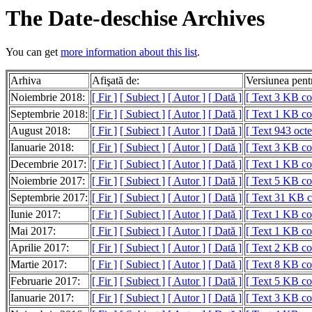
The Date-deschise Archives
You can get
more information about this list
.
Arhiva
Afişată de:
Versiunea pen
Noiembrie 2018:
[ Fir ]
[ Subiect ]
[ Autor ]
[ Dată ]
[ Text 3 KB c
Septembrie 2018:
[ Fir ]
[ Subiect ]
[ Autor ]
[ Dată ]
[ Text 1 KB c
August 2018:
[ Fir ]
[ Subiect ]
[ Autor ]
[ Dată ]
[ Text 943 octe
Ianuarie 2018:
[ Fir ]
[ Subiect ]
[ Autor ]
[ Dată ]
[ Text 3 KB c
Decembrie 2017:
[ Fir ]
[ Subiect ]
[ Autor ]
[ Dată ]
[ Text 1 KB c
Noiembrie 2017:
[ Fir ]
[ Subiect ]
[ Autor ]
[ Dată ]
[ Text 5 KB c
Septembrie 2017:
[ Fir ]
[ Subiect ]
[ Autor ]
[ Dată ]
[ Text 31 KB 
Iunie 2017:
[ Fir ]
[ Subiect ]
[ Autor ]
[ Dată ]
[ Text 1 KB c
Mai 2017:
[ Fir ]
[ Subiect ]
[ Autor ]
[ Dată ]
[ Text 1 KB c
Aprilie 2017:
[ Fir ]
[ Subiect ]
[ Autor ]
[ Dată ]
[ Text 2 KB c
Martie 2017:
[ Fir ]
[ Subiect ]
[ Autor ]
[ Dată ]
[ Text 8 KB c
Februarie 2017:
[ Fir ]
[ Subiect ]
[ Autor ]
[ Dată ]
[ Text 5 KB c
Ianuarie 2017:
[ Fir ]
[ Subiect ]
[ Autor ]
[ Dată ]
[ Text 3 KB c