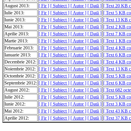
August 2013:
[ Fir ]
[ Subiect ]
[ Autor ]
[ Dată ]
[ Text 20 KB 
Iulie 2013:
[ Fir ]
[ Subiect ]
[ Autor ]
[ Dată ]
[ Text 5 KB c
Iunie 2013:
[ Fir ]
[ Subiect ]
[ Autor ]
[ Dată ]
[ Text 13 KB 
Mai 2013:
[ Fir ]
[ Subiect ]
[ Autor ]
[ Dată ]
[ Text 2 KB c
Aprilie 2013:
[ Fir ]
[ Subiect ]
[ Autor ]
[ Dată ]
[ Text 7 KB c
Martie 2013:
[ Fir ]
[ Subiect ]
[ Autor ]
[ Dată ]
[ Text 1 KB c
Februarie 2013:
[ Fir ]
[ Subiect ]
[ Autor ]
[ Dată ]
[ Text 4 KB c
Ianuarie 2013:
[ Fir ]
[ Subiect ]
[ Autor ]
[ Dată ]
[ Text 6 KB c
Decembrie 2012:
[ Fir ]
[ Subiect ]
[ Autor ]
[ Dată ]
[ Text 4 KB c
Noiembrie 2012:
[ Fir ]
[ Subiect ]
[ Autor ]
[ Dată ]
[ Text 13 KB 
Octombrie 2012:
[ Fir ]
[ Subiect ]
[ Autor ]
[ Dată ]
[ Text 5 KB c
Septembrie 2012:
[ Fir ]
[ Subiect ]
[ Autor ]
[ Dată ]
[ Text 6 KB c
August 2012:
[ Fir ]
[ Subiect ]
[ Autor ]
[ Dată ]
[ Text 682 octe
Iulie 2012:
[ Fir ]
[ Subiect ]
[ Autor ]
[ Dată ]
[ Text 5 KB c
Iunie 2012:
[ Fir ]
[ Subiect ]
[ Autor ]
[ Dată ]
[ Text 3 KB c
Mai 2012:
[ Fir ]
[ Subiect ]
[ Autor ]
[ Dată ]
[ Text 43 KB 
Aprilie 2012:
[ Fir ]
[ Subiect ]
[ Autor ]
[ Dată ]
[ Text 37 KB 