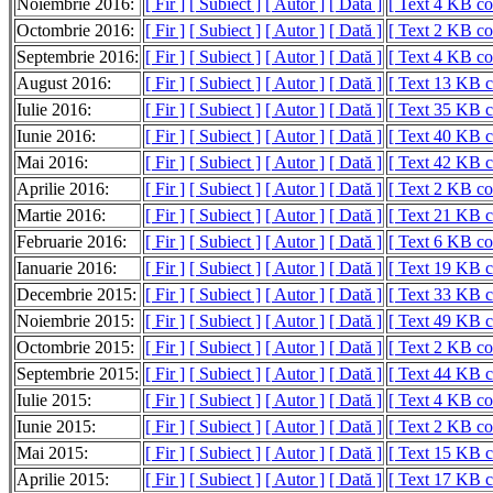
Noiembrie 2016:
[ Fir ]
[ Subiect ]
[ Autor ]
[ Dată ]
[ Text 4 KB c
Octombrie 2016:
[ Fir ]
[ Subiect ]
[ Autor ]
[ Dată ]
[ Text 2 KB c
Septembrie 2016:
[ Fir ]
[ Subiect ]
[ Autor ]
[ Dată ]
[ Text 4 KB c
August 2016:
[ Fir ]
[ Subiect ]
[ Autor ]
[ Dată ]
[ Text 13 KB 
Iulie 2016:
[ Fir ]
[ Subiect ]
[ Autor ]
[ Dată ]
[ Text 35 KB 
Iunie 2016:
[ Fir ]
[ Subiect ]
[ Autor ]
[ Dată ]
[ Text 40 KB 
Mai 2016:
[ Fir ]
[ Subiect ]
[ Autor ]
[ Dată ]
[ Text 42 KB 
Aprilie 2016:
[ Fir ]
[ Subiect ]
[ Autor ]
[ Dată ]
[ Text 2 KB c
Martie 2016:
[ Fir ]
[ Subiect ]
[ Autor ]
[ Dată ]
[ Text 21 KB 
Februarie 2016:
[ Fir ]
[ Subiect ]
[ Autor ]
[ Dată ]
[ Text 6 KB c
Ianuarie 2016:
[ Fir ]
[ Subiect ]
[ Autor ]
[ Dată ]
[ Text 19 KB 
Decembrie 2015:
[ Fir ]
[ Subiect ]
[ Autor ]
[ Dată ]
[ Text 33 KB 
Noiembrie 2015:
[ Fir ]
[ Subiect ]
[ Autor ]
[ Dată ]
[ Text 49 KB 
Octombrie 2015:
[ Fir ]
[ Subiect ]
[ Autor ]
[ Dată ]
[ Text 2 KB c
Septembrie 2015:
[ Fir ]
[ Subiect ]
[ Autor ]
[ Dată ]
[ Text 44 KB 
Iulie 2015:
[ Fir ]
[ Subiect ]
[ Autor ]
[ Dată ]
[ Text 4 KB c
Iunie 2015:
[ Fir ]
[ Subiect ]
[ Autor ]
[ Dată ]
[ Text 2 KB c
Mai 2015:
[ Fir ]
[ Subiect ]
[ Autor ]
[ Dată ]
[ Text 15 KB 
Aprilie 2015:
[ Fir ]
[ Subiect ]
[ Autor ]
[ Dată ]
[ Text 17 KB 